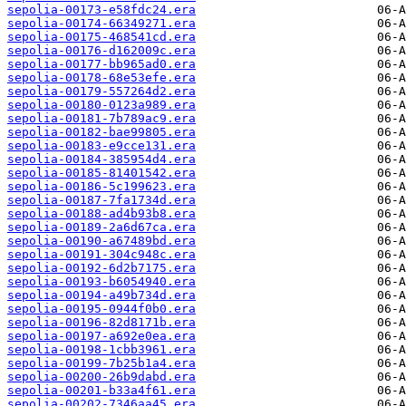
sepolia-00173-e58fdc24.era
sepolia-00174-66349271.era
sepolia-00175-468541cd.era
sepolia-00176-d162009c.era
sepolia-00177-bb965ad0.era
sepolia-00178-68e53efe.era
sepolia-00179-557264d2.era
sepolia-00180-0123a989.era
sepolia-00181-7b789ac9.era
sepolia-00182-bae99805.era
sepolia-00183-e9cce131.era
sepolia-00184-385954d4.era
sepolia-00185-81401542.era
sepolia-00186-5c199623.era
sepolia-00187-7fa1734d.era
sepolia-00188-ad4b93b8.era
sepolia-00189-2a6d67ca.era
sepolia-00190-a67489bd.era
sepolia-00191-304c948c.era
sepolia-00192-6d2b7175.era
sepolia-00193-b6054940.era
sepolia-00194-a49b734d.era
sepolia-00195-0944f0b0.era
sepolia-00196-82d8171b.era
sepolia-00197-a692e0ea.era
sepolia-00198-1cbb3961.era
sepolia-00199-7b25b1a4.era
sepolia-00200-26b9dabd.era
sepolia-00201-b33a4f61.era
sepolia-00202-7346aa45.era