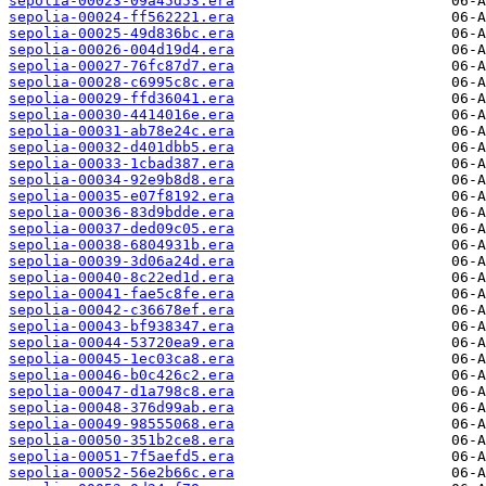
sepolia-00023-09a45d53.era
sepolia-00024-ff562221.era
sepolia-00025-49d836bc.era
sepolia-00026-004d19d4.era
sepolia-00027-76fc87d7.era
sepolia-00028-c6995c8c.era
sepolia-00029-ffd36041.era
sepolia-00030-4414016e.era
sepolia-00031-ab78e24c.era
sepolia-00032-d401dbb5.era
sepolia-00033-1cbad387.era
sepolia-00034-92e9b8d8.era
sepolia-00035-e07f8192.era
sepolia-00036-83d9bdde.era
sepolia-00037-ded09c05.era
sepolia-00038-6804931b.era
sepolia-00039-3d06a24d.era
sepolia-00040-8c22ed1d.era
sepolia-00041-fae5c8fe.era
sepolia-00042-c36678ef.era
sepolia-00043-bf938347.era
sepolia-00044-53720ea9.era
sepolia-00045-1ec03ca8.era
sepolia-00046-b0c426c2.era
sepolia-00047-d1a798c8.era
sepolia-00048-376d99ab.era
sepolia-00049-98555068.era
sepolia-00050-351b2ce8.era
sepolia-00051-7f5aefd5.era
sepolia-00052-56e2b66c.era