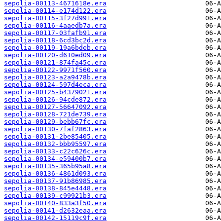
sepolia-00113-4671618e.era
sepolia-00114-e174d122.era
sepolia-00115-3f27d991.era
sepolia-00116-4aaedb7a.era
sepolia-00117-03fafb91.era
sepolia-00118-6cd3bc2d.era
sepolia-00119-19a6bdeb.era
sepolia-00120-d610ed09.era
sepolia-00121-874fa45c.era
sepolia-00122-9971f560.era
sepolia-00123-a2a9478b.era
sepolia-00124-597d4eca.era
sepolia-00125-b4379021.era
sepolia-00126-94cde872.era
sepolia-00127-56647092.era
sepolia-00128-721de739.era
sepolia-00129-bebb67fc.era
sepolia-00130-7faf2863.era
sepolia-00131-2be85405.era
sepolia-00132-bbb95597.era
sepolia-00133-c22c626c.era
sepolia-00134-e59400b7.era
sepolia-00135-365b95a8.era
sepolia-00136-4861d093.era
sepolia-00137-91b86985.era
sepolia-00138-845e4448.era
sepolia-00139-c99921b3.era
sepolia-00140-833a3f50.era
sepolia-00141-d2632eaa.era
sepolia-00142-15119c9f.era