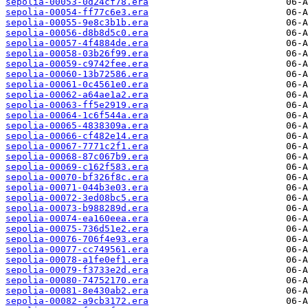
sepolia-00053-0d24cf78.era
sepolia-00054-ff77c6e3.era
sepolia-00055-9e8c3b1b.era
sepolia-00056-d8b8d5c0.era
sepolia-00057-4f4884de.era
sepolia-00058-03b26f99.era
sepolia-00059-c9742fee.era
sepolia-00060-13b72586.era
sepolia-00061-0c4561e0.era
sepolia-00062-a64ae1a2.era
sepolia-00063-ff5e2919.era
sepolia-00064-1c6f544a.era
sepolia-00065-4838309a.era
sepolia-00066-cf482e14.era
sepolia-00067-7771c2f1.era
sepolia-00068-87c067b9.era
sepolia-00069-c162f583.era
sepolia-00070-bf326f8c.era
sepolia-00071-044b3e03.era
sepolia-00072-3ed08bc5.era
sepolia-00073-b988289d.era
sepolia-00074-ea160eea.era
sepolia-00075-736d51e2.era
sepolia-00076-706f4e93.era
sepolia-00077-cc749561.era
sepolia-00078-a1fe0ef1.era
sepolia-00079-f3733e2d.era
sepolia-00080-74752170.era
sepolia-00081-8e430ab2.era
sepolia-00082-a9cb3172.era